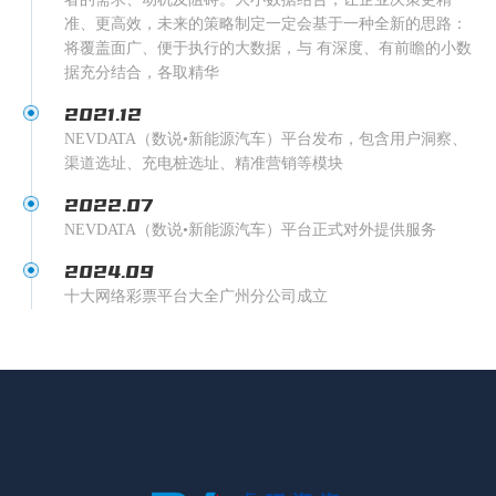
准、更高效，未来的策略制定一定会基于一种全新的思路：
将覆盖面广、便于执行的大数据，与 有深度、有前瞻的小数
据充分结合，各取精华
2021.12
NEVDATA（数说•新能源汽车）平台发布，包含用户洞察、
渠道选址、充电桩选址、精准营销等模块
2022.07
NEVDATA（数说•新能源汽车）平台正式对外提供服务
2024.09
十大网络彩票平台大全广州分公司成立