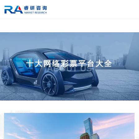
十大网络彩票平台大全
十大网络彩票平台大全
ABOUT US