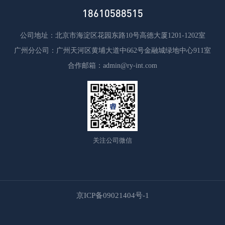
18610588515
公司地址：北京市海淀区花园东路10号高德大厦1201-1202室
广州分公司：广州天河区黄埔大道中662号金融城绿地中心911室
合作邮箱：admin@ry-int.com
关注公司微信
京ICP备09021404号-1