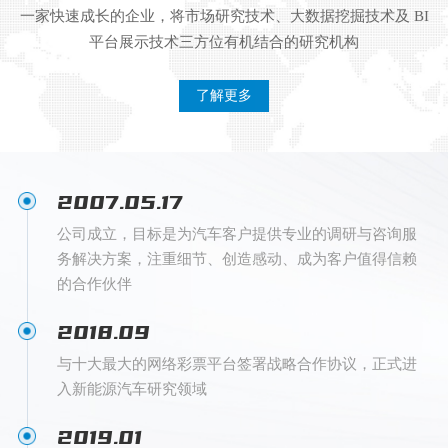
一家快速成长的企业，将市场研究技术、大数据挖掘技术及 BI
平台展示技术三方位有机结合的研究机构
了解更多
2007.05.17
公司成立，目标是为汽车客户提供专业的调研与咨询服
务解决方案，注重细节、创造感动、成为客户值得信赖
的合作伙伴
2018.09
与十大最大的网络彩票平台签署战略合作协议，正式进
入新能源汽车研究领域
2019.01