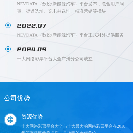
NEVDATA（数说•新能源汽车）平台发布，包含用户洞
察、渠道选址、充电桩选址、精准营销等模块
2022.07
NEVDATA（数说•新能源汽车）平台正式对外提供服务
2024.09
十大网络彩票平台大全广州分公司成立
公司优势
资源优势
十大网络彩票平台大全与十大最大的网络彩票平台在2018
年签署战略合作协议，是正规的合作单位