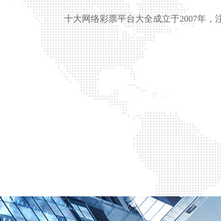
十大网络彩票平台大全成立于2007年，