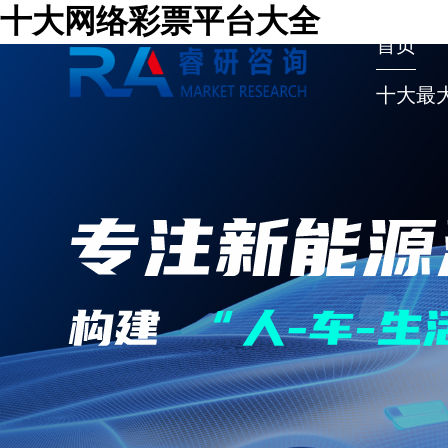
十大网络彩票平台大全
首页
十大最