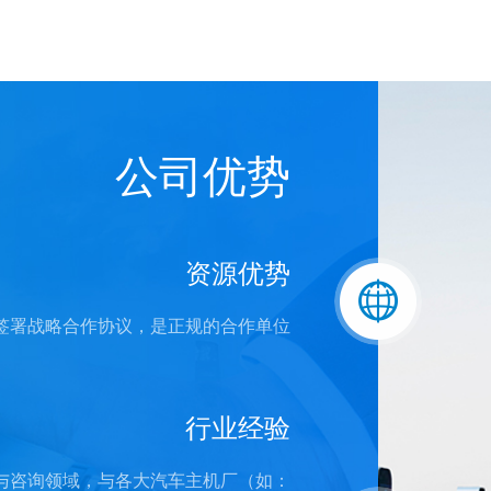
公司优势
资源优势
年签署战略合作协议，是正规的合作单位
行业经验
究与咨询领域，与各大汽车主机厂（如：