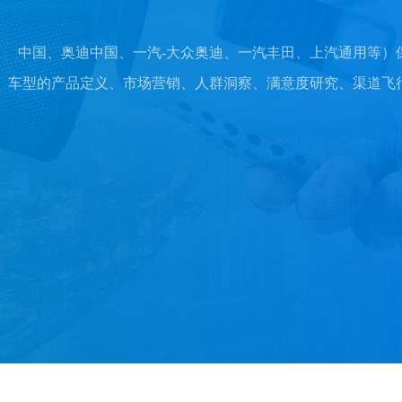
中国、奥迪中国、一汽-大众奥迪、一汽丰田、上汽通用等）
车型的产品定义、市场营销、人群洞察、满意度研究、渠道飞