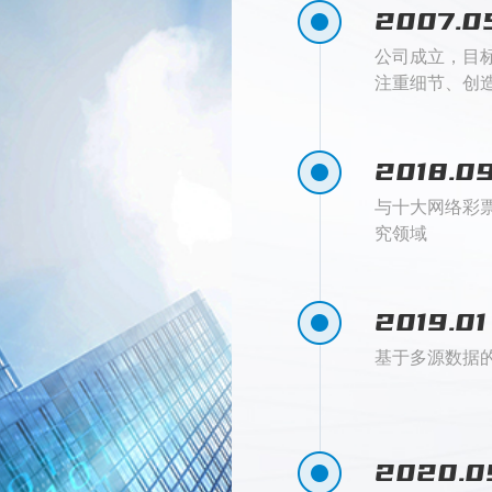
2007.05
公司成立，目
注重细节、创
2018.0
与十大网络彩
究领域
2019.01
基于多源数据的
2020.0