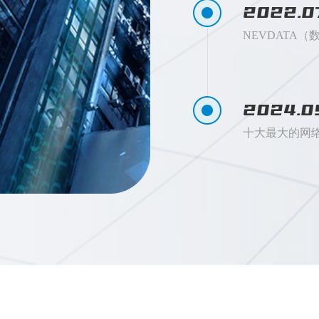
2022.0
NEVDATA
2024.0
十大最大的网