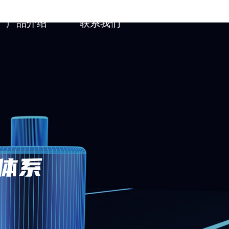
产品介绍
联系我们