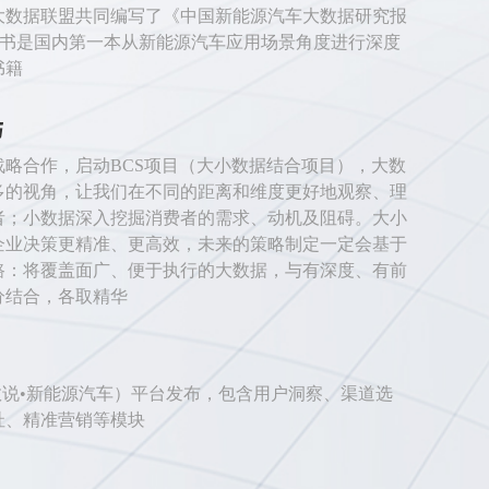
大数据联盟共同编写了《中国新能源汽车大数据研究报
》，该书是国内第一本从新能源汽车应用场景角度进行深度
书籍
5
战略合作，启动BCS项目（大小数据结合项目），大数
多的视角，让我们在不同的距离和维度更好地观察、理
者；小数据深入挖掘消费者的需求、动机及阻碍。大小
企业决策更精准、更高效，未来的策略制定一定会基于
路：将覆盖面广、便于执行的大数据，与有深度、有前
分结合，各取精华
（数说•新能源汽车）平台发布，包含用户洞察、渠道选
址、精准营销等模块