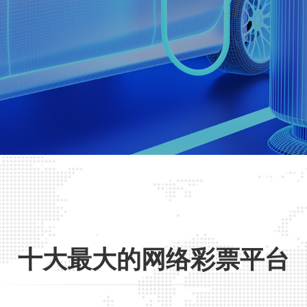
十大最大的网络彩票平台