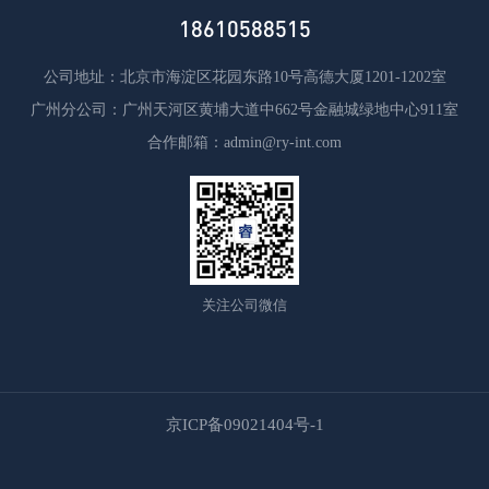
18610588515
公司地址：北京市海淀区花园东路10号高德大厦1201-1202室
广州分公司：广州天河区黄埔大道中662号金融城绿地中心911室
合作邮箱：admin@ry-int.com
关注公司微信
京ICP备09021404号-1