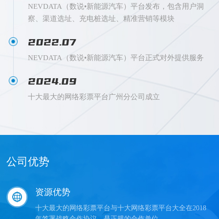
NEVDATA（数说•新能源汽车）平台发布，包含用户洞
察、渠道选址、充电桩选址、精准营销等模块
2022.07
NEVDATA（数说•新能源汽车）平台正式对外提供服务
2024.09
十大最大的网络彩票平台广州分公司成立
公司优势
资源优势
十大最大的网络彩票平台与十大网络彩票平台大全在2018
年签署战略合作协议，是正规的合作单位