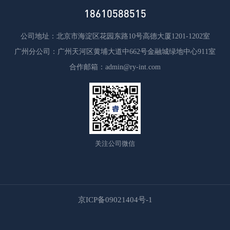
18610588515
公司地址：北京市海淀区花园东路10号高德大厦1201-1202室
广州分公司：广州天河区黄埔大道中662号金融城绿地中心911室
合作邮箱：admin@ry-int.com
关注公司微信
京ICP备09021404号-1