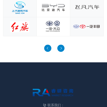
联系我们：