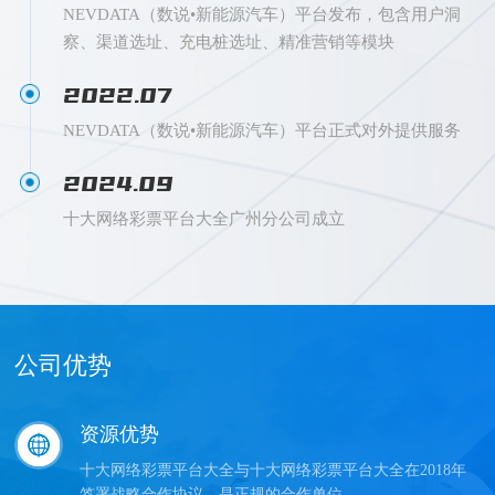
NEVDATA（数说•新能源汽车）平台发布，包含用户洞
察、渠道选址、充电桩选址、精准营销等模块
2022.07
NEVDATA（数说•新能源汽车）平台正式对外提供服务
2024.09
十大网络彩票平台大全广州分公司成立
公司优势
资源优势
十大网络彩票平台大全与十大网络彩票平台大全在2018年
签署战略合作协议，是正规的合作单位