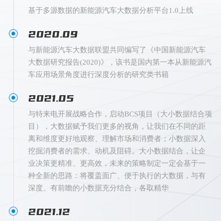
基于多源数据的新能源汽车大数据分析平台1.0上线
2020.09
与新能源汽车大数据联盟共同编写了《中国新能源汽车
大数据研究报告(2020)》，该书是国内第一本从新能源汽
车应用场景角度进行深度分析的研究类书籍
2021.05
与特来电开展战略合作，启动BCS项目（大小数据结合项
目），大数据赋予我们更多的视角，让我们在不同的距
离和维度更好地观察、理解市场和消费者；小数据深入
挖掘消费者的需求、动机及阻碍。大小数据结合，让企
业决策更精准、更高效，未来的策略制定一定会基于一
种全新的思路：将覆盖面广、便于执行的大数据，与有
深度、有前瞻的小数据充分结合，各取精华
2021.12