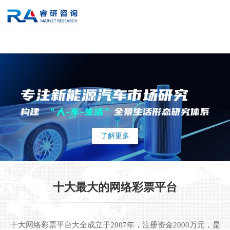
十大网络彩票平台大全
了解更多
十大最大的网络彩票平台
十大网络彩票平台大全成立于2007年，注册资金2000万元，是