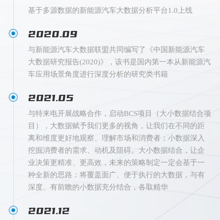
基于多源数据的新能源汽车大数据分析平台1.0上线
2020.09
与新能源汽车大数据联盟共同编写了《中国新能源汽车
大数据研究报告(2020)》，该书是国内第一本从新能源汽
车应用场景角度进行深度分析的研究类书籍
2021.05
与特来电开展战略合作，启动BCS项目（大小数据结合项
目），大数据赋予我们更多的视角，让我们在不同的距
离和维度更好地观察、理解市场和消费者；小数据深入
挖掘消费者的需求、动机及阻碍。大小数据结合，让企
业决策更精准、更高效，未来的策略制定一定会基于一
种全新的思路：将覆盖面广、便于执行的大数据，与有
深度、有前瞻的小数据充分结合，各取精华
2021.12