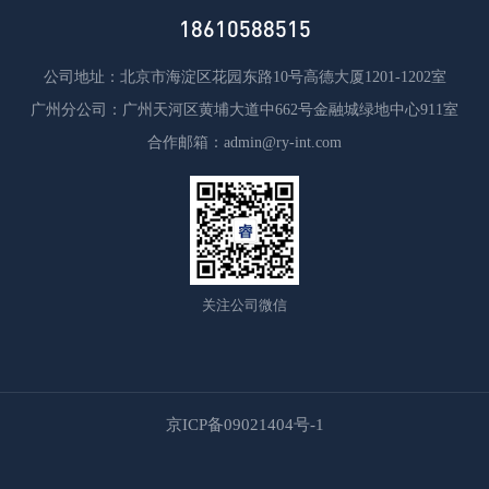
18610588515
公司地址：北京市海淀区花园东路10号高德大厦1201-1202室
广州分公司：广州天河区黄埔大道中662号金融城绿地中心911室
合作邮箱：admin@ry-int.com
关注公司微信
京ICP备09021404号-1