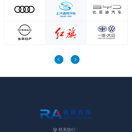
联系我们：