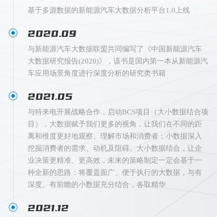
基于多源数据的新能源汽车大数据分析平台1.0上线
2020.09
与新能源汽车大数据联盟共同编写了《中国新能源汽车
大数据研究报告(2020)》，该书是国内第一本从新能源汽
车应用场景角度进行深度分析的研究类书籍
2021.05
与特来电开展战略合作，启动BCS项目（大小数据结合项
目），大数据赋予我们更多的视角，让我们在不同的距
离和维度更好地观察、理解市场和消费者；小数据深入
挖掘消费者的需求、动机及阻碍。大小数据结合，让企
业决策更精准、更高效，未来的策略制定一定会基于一
种全新的思路：将覆盖面广、便于执行的大数据，与有
深度、有前瞻的小数据充分结合，各取精华
2021.12