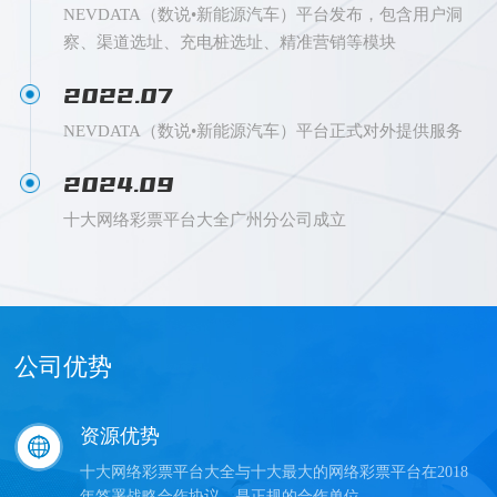
NEVDATA（数说•新能源汽车）平台发布，包含用户洞
察、渠道选址、充电桩选址、精准营销等模块
2022.07
NEVDATA（数说•新能源汽车）平台正式对外提供服务
2024.09
十大网络彩票平台大全广州分公司成立
公司优势
资源优势
十大网络彩票平台大全与十大最大的网络彩票平台在2018
年签署战略合作协议，是正规的合作单位