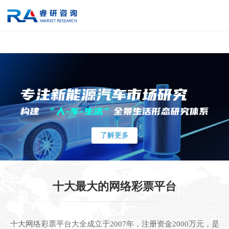
十大网络彩票平台大全
了解更多
十大最大的网络彩票平台
十大网络彩票平台大全成立于2007年，注册资金2000万元，是