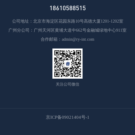
18610588515
公司地址：北京市海淀区花园东路10号高德大厦1201-1202室
广州分公司：广州天河区黄埔大道中662号金融城绿地中心911室
合作邮箱：admin@ry-int.com
关注公司微信
京ICP备09021404号-1