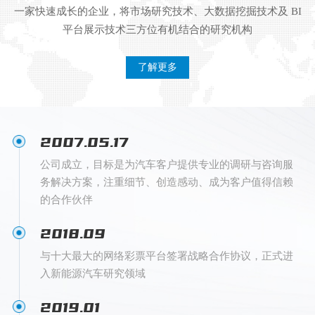
一家快速成长的企业，将市场研究技术、大数据挖掘技术及 BI
平台展示技术三方位有机结合的研究机构
了解更多
2007.05.17
公司成立，目标是为汽车客户提供专业的调研与咨询服
务解决方案，注重细节、创造感动、成为客户值得信赖
的合作伙伴
2018.09
与十大最大的网络彩票平台签署战略合作协议，正式进
入新能源汽车研究领域
2019.01