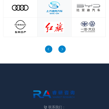
联系我们：