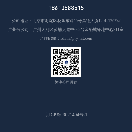
18610588515
公司地址：北京市海淀区花园东路10号高德大厦1201-1202室
广州分公司：广州天河区黄埔大道中662号金融城绿地中心911室
合作邮箱：admin@ry-int.com
关注公司微信
京ICP备09021404号-1