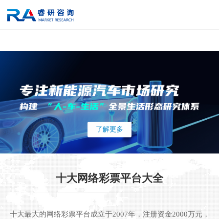
十大网络彩票平台大全
了解更多
十大网络彩票平台大全
十大最大的网络彩票平台成立于2007年，注册资金2000万元，