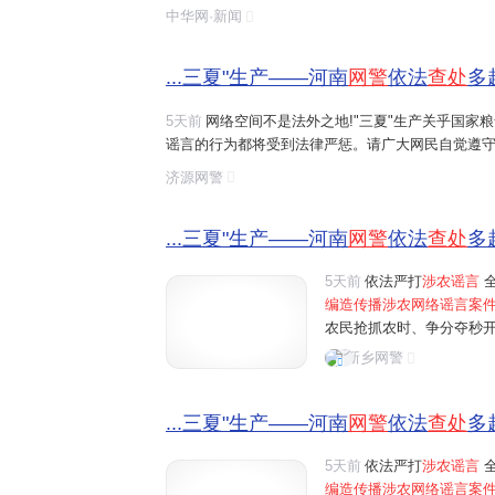
造、摆拍并发布涉及农业的虚假信息,这些行为误导了
中华网·新闻
序,触犯了法律底线。
...三夏"生产——河南
网警
依法
查处
多
5天前
网络空间不是法外之地!"三夏"生产关乎国家
谣言的行为都将受到法律严惩。请广大网民自觉遵守
涉农网络谣言
线索,请及时通过"河南
网警
巡查执法"账
济源网警
...三夏"生产——河南
网警
依法
查处
多
5天前
依法严打
涉农谣言
全
编造传播涉农网络谣言案
农民抢抓农时、争分夺秒
民为博取关注、吸粉引流
新乡网警
信息，误导公众认知，制造
...三夏"生产——河南
网警
依法
查处
多
5天前
依法严打
涉农谣言
全
编造传播涉农网络谣言案