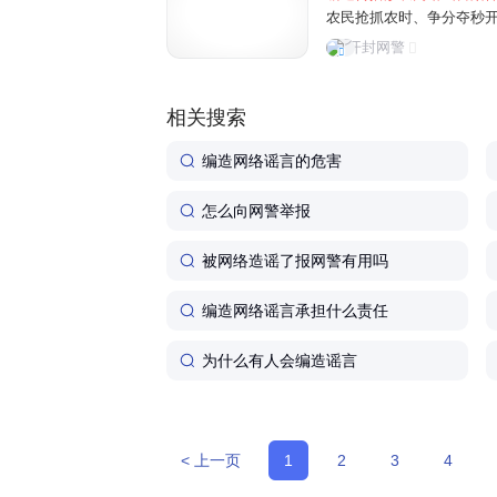
农民抢抓农时、争分夺秒
民为博取关注、吸粉引流
开封网警
信息，误导公众认知，制造
相关搜索
编造网络谣言的危害
怎么向网警举报
被网络造谣了报网警有用吗
编造网络谣言承担什么责任
为什么有人会编造谣言
< 上一页
1
2
3
4