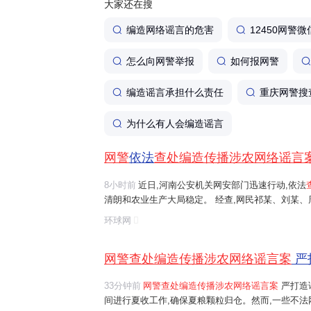
大家还在搜
编造网络谣言的危害
12450网警微
怎么向网警举报
如何报网警
编造谣言承担什么责任
重庆网警搜
为什么有人会编造谣言
网警
依法
查处编造传播涉农网络谣言
8小时前
近日,河南公安机关网安部门迅速行动,依法
清朗和农业生产大局稳定。 经查,网民祁某、刘某
等多人发布涉安阳、商丘、周口、济源等地"毁粮卖青
环球网
网络谣言信息,引发大范围
传播
,误导公...
网警查处编造传播涉农网络谣言案
严
33分钟前
网警查处编造传播涉农网络谣言案
严打造
间进行夏收工作,确保夏粮颗粒归仓。然而,一些不法