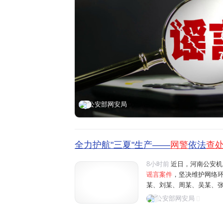
公安部网安局
全力护航"三夏"生产——
网警
依法
查
8小时前
近日，河南公安机
谣言案件
，坚决维护网络
某、刘某、周某、吴某、
阳、商丘、周口、济源等地"
公安部网安局
多条涉农网络谣言信息，