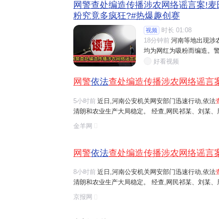
网警查处编造传播涉农网络谣言案!麦
粉究竟多疯狂?#热爆趣创赛
时长 01:08
视频
18分钟前
河南等地出现涉

均为网红为吸粉而编造。警
好看视频
网警
依法
查处编造传播涉农网络谣言
5小时前
近日,河南公安机关网安部门迅速行动,依法
清朗和农业生产大局稳定。 经查,网民祁某、刘某
等多人发布涉安阳、商丘、周口、济源等地"毁粮卖青
金羊网
网络谣言信息,引发大范围
传播
,误导公...
网警
依法
查处编造传播涉农网络谣言
8小时前
近日,河南公安机关网安部门迅速行动,依法
清朗和农业生产大局稳定。 经查,网民祁某、刘某
等多人发布涉安阳、商丘、周口、济源等地"毁粮卖青
京报网
网络谣言信息,引发大范围
传播
,误导公...